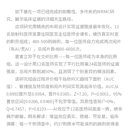
如下基在一项已经完成的前瞻性、多中央的MRMC研
究，展示临床证据的详细天生路径。
这项研究用精良的布局设计实现证据强度最年夜化。12
名放射科医师笼罩住院医至主任医师全谱系，模仿真实科室
的职员组成；400-500例病例，每一位医师自力完成两次阅片
（有AI/无AI），总阅片数4800-6000次。
要害立异于在交织比照——每一位医师成为本身的比照
组。这一设计用12名医师实现了平行比照需24名医师的证据
强度，总阅片数削减50%，且消弭了个别差异的稠浊因素。
该研究经由过程评价相干指标ROC曲线下面积（AUC
值）、敏捷度及特异度和阅片时间实现其临床价值。AUC从
0.8992晋升至0.9364，晋升0.0365。Z=7.20，P<0.0001，95%
置信区间[0.0266, 0.0465]不包罗零值。异质性查验I²=0%，
Q=6.7457，P=0.8193——AI效应于12名医师间高度一致，绝非
偶尔颠簸。羁系解读：增益效应真实、稳健、可反复。临床
换算：每一千例筛查中，约37例原本可能误判的病例获得准