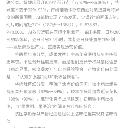
确分类。敏捷度晋升8.19个百分点（77.87%→86.06%），特
异度不变于92%-93%。传统辅助诊断东西面对敏捷度与特异
度的衡量困境，AI辅助实现了"高发现、少误诊"的两重方针。
阅片时间缩短27%（187秒→136秒）。F=835.83，
P<0.0001，AI效应远强在医师个别差异。临床换算：日均200
例的影像科，逐日节省3.4小时，或者逐日多处置惩罚55例
——这是解放出产力，直接实现运营价值。
将医师年资分层，成果发明：中高年资医师从AI中获益
更年夜。不是晋升幅度更高，而是他们更长于将AI量化信息
（病灶界限、密度阐发）与自身经验整合。产物定位由此清
楚——"认知加强器"而非"低级替换者"。
将病灶巨细分层，明确了焦点价值区间：较小病灶组敏
捷度晋升最显著（62%→84%），较年夜病灶组靠近天花板
（98%→99%）。差异化竞争上风锁定：初期微小病灶检
测，与"早发明、早医治"的筛查方针高度契合。
该医学影像AI产物经由过程以上临床证据实现其临床价
值。