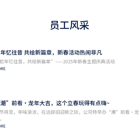
员工风采
蛇年忆往昔 共绘新篇章，新春活动热闹非凡
蛇年忆往昔，共绘新篇章”——2025年新春主题庆典活动
ORE
“潮”前看·龙年大吉，这个立春玩得有点嗨~
节将至，年味渐浓，在这辞旧迎新之际，公司特举办“潮”前看·龙年
。
ORE